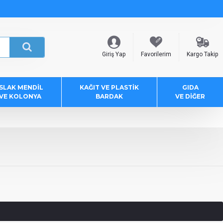
Giriş Yap
Favorilerim
Kargo Takip
ISLAK MENDIL
KAĞIT VE PLASTIK
GIDA
VE KOLONYA
BARDAK
VE DIĞER