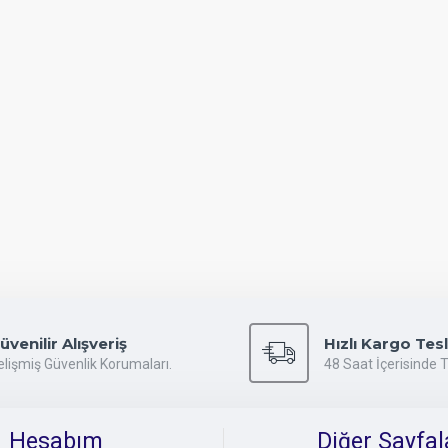
üvenilir Alışveriş
Hızlı Kargo Tes
elişmiş Güvenlik Korumaları.
48 Saat İçerisinde 
Hesabım
Diğer Sayfal