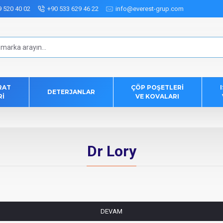
9 520 40 02
+90 533 629 46 22
info@everest-grup.com
RAT
ÇÖP POŞETLERI
DETERJANLAR
RI
VE KOVALARI
Dr Lory
DEVAM