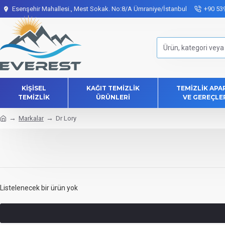
Esenşehir Mahallesi., Mest Sokak. No:8/A Ümraniye/İstanbul
+90 53
KIŞISEL
KAĞIT TEMIZLIK
TEMIZLIK APA
TEMIZLIK
ÜRÜNLERI
VE GEREÇLE
Markalar
Dr Lory
Listelenecek bir ürün yok